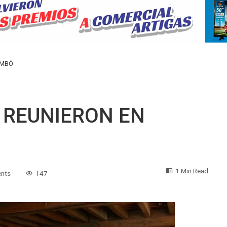
EMBÓ
 REUNIERON EN
1 Min Read
nts
147