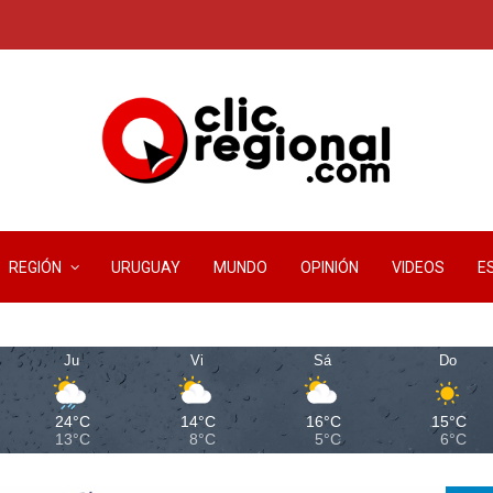
REGIÓN
URUGUAY
MUNDO
OPINIÓN
VIDEOS
E
Ju
Vi
Sá
Do
24°C
14°C
16°C
15°C
13°C
8°C
5°C
6°C