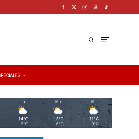
SPECIALES
Lu
Ma
Mi
14°C
13°C
11°C
6°C
6°C
9°C