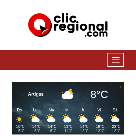
8°C
Artigas
Do
Lu
Ma
Mi
Ju
Vi
Sá
16°C
14°C
14°C
13°C
14°C
19°C
22°C
5°C
5°C
6°C
11°C
12°C
12°C
12°C