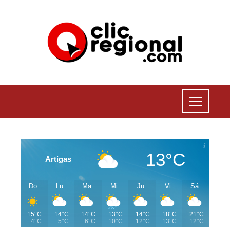
13°C
Artigas
Do
Lu
Ma
Mi
Ju
Vi
Sá
15°C
14°C
14°C
13°C
14°C
18°C
21°C
4°C
5°C
6°C
10°C
12°C
13°C
12°C