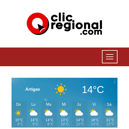
14°C
Artigas
Do
Lu
Ma
Mi
Ju
Vi
Sá
15°C
14°C
14°C
13°C
14°C
18°C
21°C
4°C
5°C
6°C
10°C
12°C
13°C
12°C