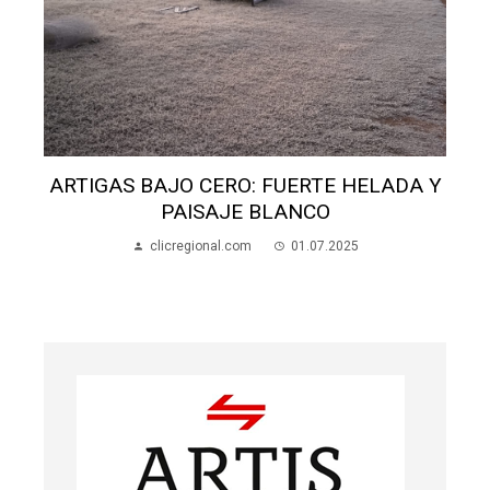
ERTE HELADA Y
NCO
INVESTIGAN DENUNCIA DE 
01.07.2025
SEXUAL EN JOSÉ PEDRO V
clicregional.com
10.10.202