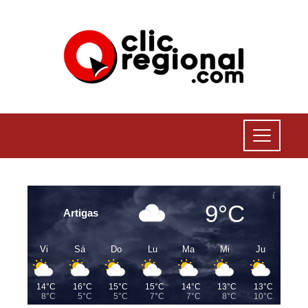
9°C
Artigas
Vi
Sá
Do
Lu
Ma
Mi
Ju
14°C
16°C
15°C
15°C
14°C
13°C
13°C
8°C
5°C
5°C
7°C
7°C
8°C
10°C