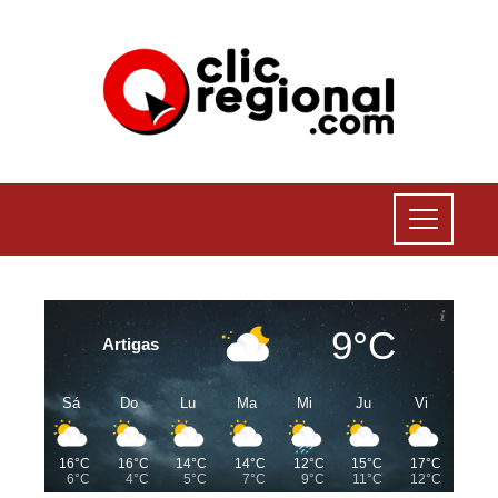
9°C
Artigas
Sá
Do
Lu
Ma
Mi
Ju
Vi
16°C
16°C
14°C
14°C
12°C
15°C
17°C
6°C
4°C
5°C
7°C
9°C
11°C
12°C