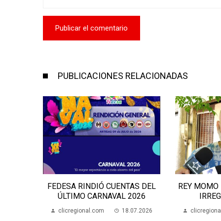
PUBLICACIONES RELACIONADAS
AS DEL
REY MOMO DENUNCIA GRAVES
FEDESA EN
2026
IRREGULARIDADES
DEL CAR
IN
07.2026
clicregional.com
30.04.2026
clicregion