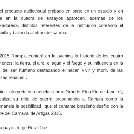
el producto audiovisual grabado en parte en un estudio y en
te en la cuadra de ensayos aparecen, además de los
xadores», distintos referentes de la institución coreando el
ibillo y bailando al ritmo del samba.
2015 Rampla contará en la avenida la historia de los cuatro
entos: la tierra, el aire, el agua y el fuego y su influencia en la
a del ser humano destacando el nacer, vivir y morir, de las
izas renacer. .
tuir interprete de escuelas como Grande Río (Río de Janeiro),
ealiza su grito de guerra presentando a Rampla como la
aneja la posibilidad que el cantante brasileño desfile con la
he del Carnaval de Artigas 2015.
uruguayo, Jorge Ruíz Díaz.