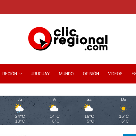
REGIÓN
URUGUAY
MUNDO
OPINIÓN
VIDEOS
E
Ju
Vi
Sá
Do
24°C
14°C
16°C
15°C
13°C
8°C
5°C
6°C