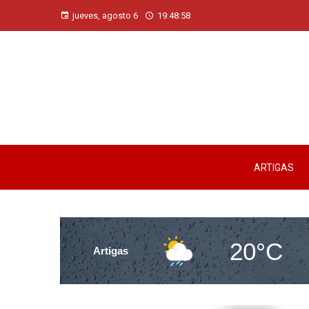
jueves, agosto 6
19:48:59
ARTIGAS
20°C
Artigas