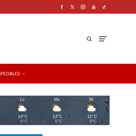
SPECIALES
Lu
Ma
Mi
14°C
13°C
11°C
6°C
6°C
9°C