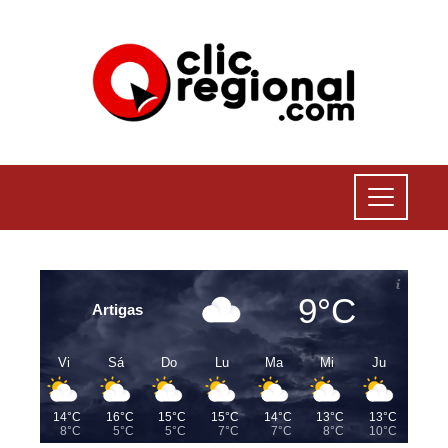
9°C
Artigas
Vi
Sá
Do
Lu
Ma
Mi
Ju
14°C
16°C
15°C
15°C
14°C
13°C
13°C
8°C
5°C
5°C
7°C
7°C
8°C
10°C