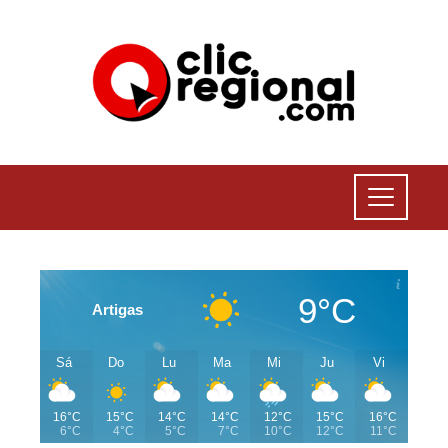
9°C
Artigas
Sá
Do
Lu
Ma
Mi
Ju
Vi
16°C
15°C
14°C
14°C
12°C
15°C
16°C
6°C
4°C
5°C
7°C
10°C
12°C
11°C