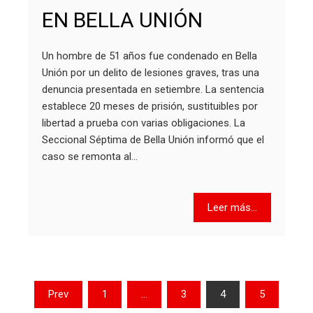
EN BELLA UNIÓN
Un hombre de 51 años fue condenado en Bella
Unión por un delito de lesiones graves, tras una
denuncia presentada en setiembre. La sentencia
establece 20 meses de prisión, sustituibles por
libertad a prueba con varias obligaciones. La
Seccional Séptima de Bella Unión informó que el
caso se remonta al…
Leer más...
Paginación
Prev
1
…
3
4
5