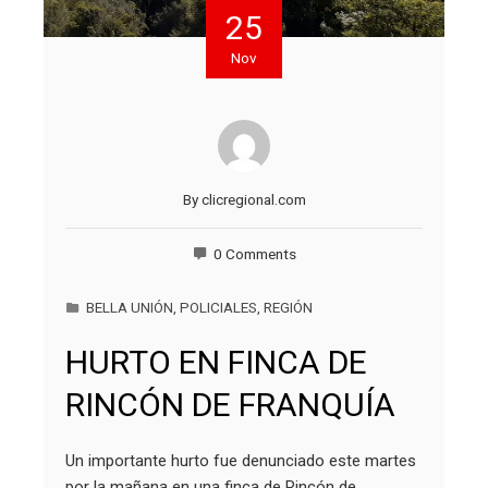
25
Nov
By
clicregional.com
0 Comments
BELLA UNIÓN
,
POLICIALES
,
REGIÓN
HURTO EN FINCA DE
RINCÓN DE FRANQUÍA
Un importante hurto fue denunciado este martes
por la mañana en una finca de Rincón de