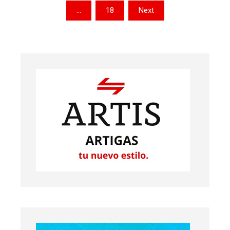
de
…
18
Next
entradas