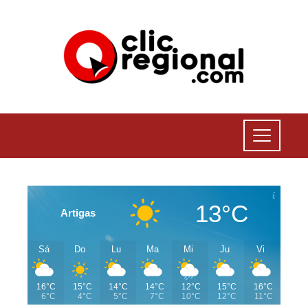
13°C
Artigas
Sá
Do
Lu
Ma
Mi
Ju
Vi
16°C
15°C
14°C
14°C
12°C
15°C
16°C
6°C
4°C
5°C
7°C
10°C
12°C
11°C