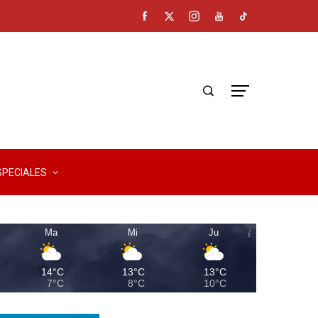
SPECIALES
Ma
Mi
Ju
14°C
13°C
13°C
7°C
8°C
10°C