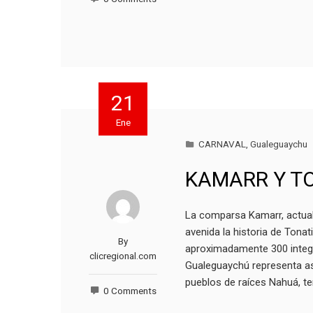
21
Ene
CARNAVAL
,
Gualeguaychu
KAMARR Y T
La comparsa Kamarr, actual
avenida la historia de Tonat
By
aproximadamente 300 integr
clicregional.com
Gualeguaychú representa as
pueblos de raíces Nahuá, t
0 Comments