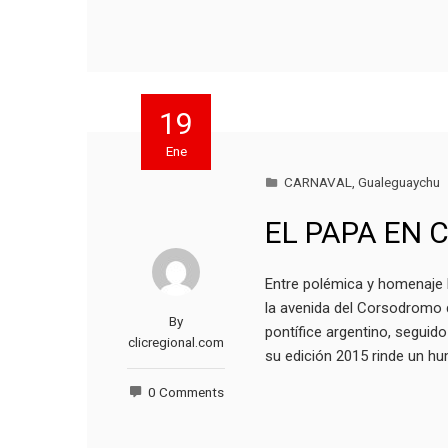
19
Ene
CARNAVAL
,
Gualeguaychu
EL PAPA EN
Entre polémica y homenaje l
la avenida del Corsodromo 
By
pontífice argentino, seguido
clicregional.com
su edición 2015 rinde un h
0 Comments