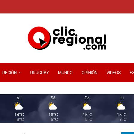
REGIÓN
URUGUAY
MUNDO
OPINIÓN
VIDEOS
E
Vi
Sá
Do
Lu
14°C
16°C
15°C
15°C
8°C
5°C
5°C
7°C