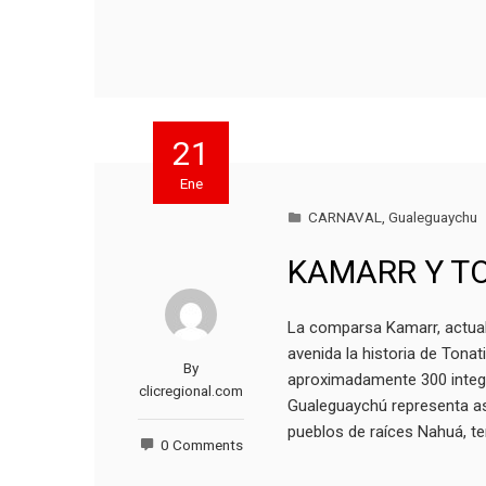
21
Ene
CARNAVAL
,
Gualeguaychu
KAMARR Y T
La comparsa Kamarr, actual
avenida la historia de Tonat
By
aproximadamente 300 integr
clicregional.com
Gualeguaychú representa as
pueblos de raíces Nahuá, t
0 Comments