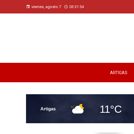
viernes, agosto 7
03:31:55
ARTIGAS
11°C
Artigas