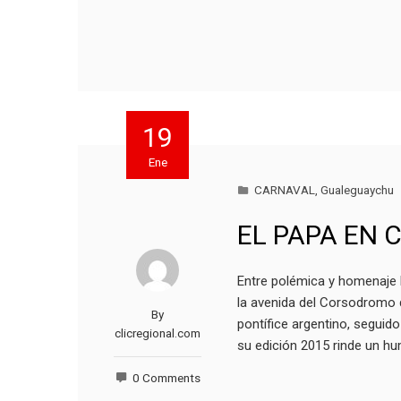
19
Ene
CARNAVAL
,
Gualeguaychu
EL PAPA EN
Entre polémica y homenaje l
la avenida del Corsodromo 
By
pontífice argentino, seguido
clicregional.com
su edición 2015 rinde un h
0 Comments