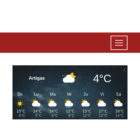
4°C
Artigas
Do
Lu
Ma
Mi
Ju
Vi
Sá
15°C
14°C
14°C
12°C
15°C
17°C
18°C
4°C
5°C
6°C
9°C
11°C
12°C
14°C