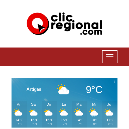
9°C
Artigas
Vi
Sá
Do
Lu
Ma
Mi
Ju
14°C
16°C
16°C
15°C
14°C
10°C
11°C
7°C
5°C
5°C
7°C
7°C
8°C
8°C