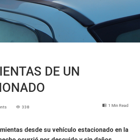
ENTAS DE UN
IONADO
1 Min Read
nts
338
amientas desde su vehículo estacionado en la
l hecho ocurrió por descuido y sin daños.