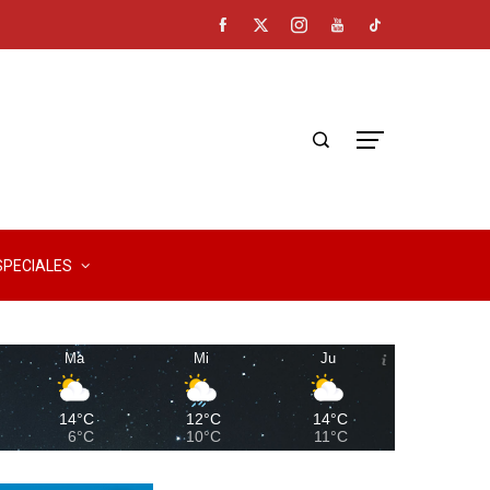
SPECIALES
Ma
Mi
Ju
14°C
12°C
14°C
6°C
10°C
11°C