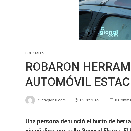
POLICIALES
ROBARON HERRAMI
AUTOMÓVIL ESTAC
clicregional.com
03.02.2026
0 Comme
Una persona denunció el hurto de herr
vía pública, por calle General Flores. E