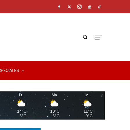
SPECIALES
Lu
Ma
Mi
14°C
13°C
11°C
6°C
6°C
9°C