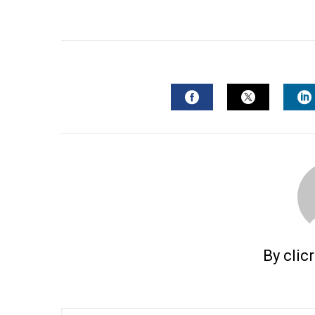
FACEBOOK
TWITTER
L
By clic