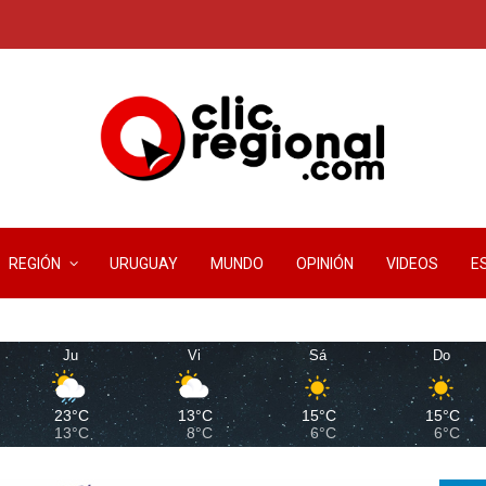
REGIÓN
URUGUAY
MUNDO
OPINIÓN
VIDEOS
E
Ju
Vi
Sá
Do
23°C
13°C
15°C
15°C
13°C
8°C
6°C
6°C