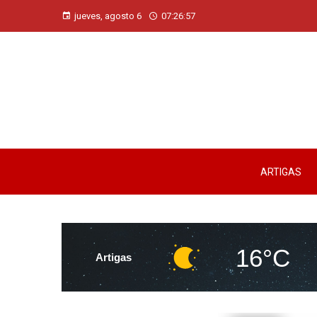
jueves, agosto 6
07:26:58
ARTIGAS
16°C
Artigas