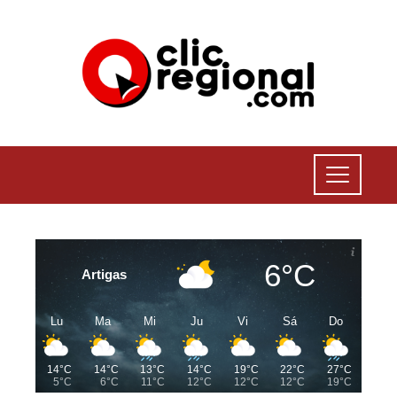
6°C
Artigas
Lu
Ma
Mi
Ju
Vi
Sá
Do
14°C
14°C
13°C
14°C
19°C
22°C
27°C
5°C
6°C
11°C
12°C
12°C
12°C
19°C