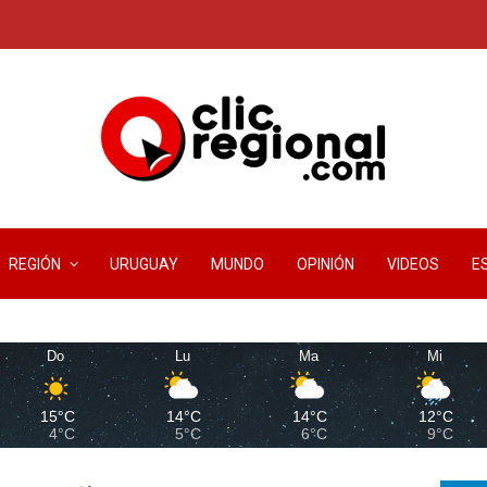
REGIÓN
URUGUAY
MUNDO
OPINIÓN
VIDEOS
E
Do
Lu
Ma
Mi
15°C
14°C
14°C
12°C
4°C
5°C
6°C
9°C