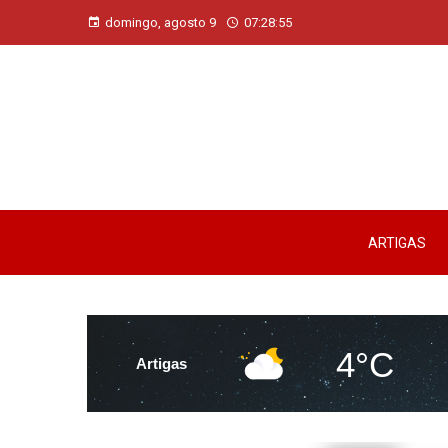
domingo, agosto 9
07:28:56
ARTIGAS
4°C
Artigas