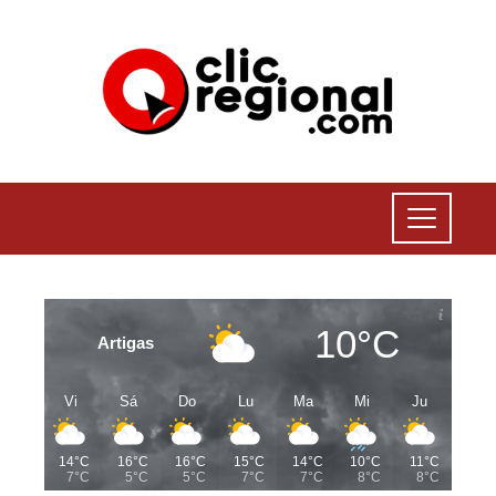
10°C
Artigas
Vi
Sá
Do
Lu
Ma
Mi
Ju
14°C
16°C
16°C
15°C
14°C
10°C
11°C
7°C
5°C
5°C
7°C
7°C
8°C
8°C