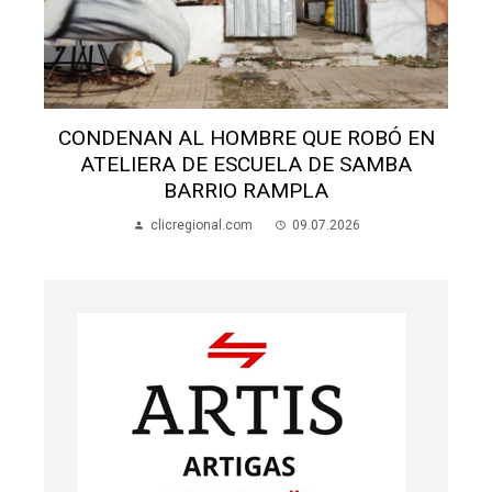
QUE ROBÓ EN
INVESTIGAN FALTANTE DE 20 
A DE SAMBA
EN ARTIGAS
PLA
clicregional.com
09.07.202
09.07.2026