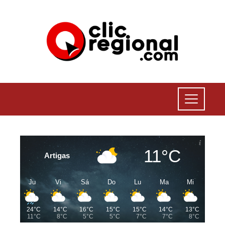
11°C
Artigas
Ju
Vi
Sá
Do
Lu
Ma
Mi
24°C
14°C
16°C
15°C
15°C
14°C
13°C
11°C
8°C
5°C
5°C
7°C
7°C
8°C