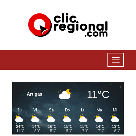
11°C
Artigas
Ju
Vi
Sá
Do
Lu
Ma
Mi
24°C
14°C
16°C
15°C
15°C
14°C
13°C
11°C
8°C
5°C
5°C
7°C
7°C
8°C