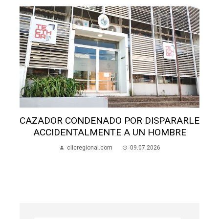
DENADO POR DISPARARLE
LMENTE A UN HOMBRE
CONDENAN AL HOM
gional.com
09.07.2026
ATELIERA DE ES
BARRIO
clicregional.co