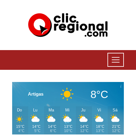
8°C
Artigas
Do
Lu
Ma
Mi
Ju
Vi
Sá
15°C
14°C
14°C
13°C
14°C
18°C
21°C
4°C
5°C
6°C
10°C
12°C
13°C
12°C