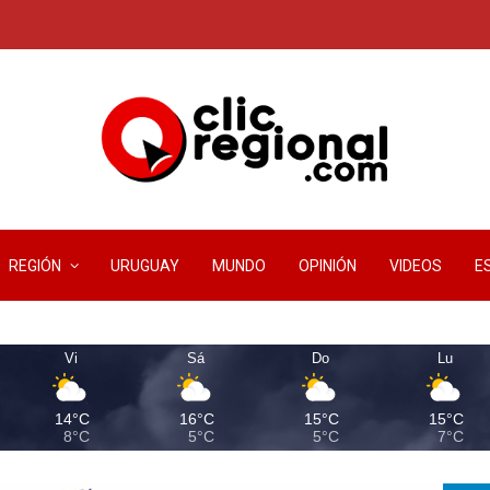
REGIÓN
URUGUAY
MUNDO
OPINIÓN
VIDEOS
E
Vi
Sá
Do
Lu
14°C
16°C
15°C
15°C
8°C
5°C
5°C
7°C