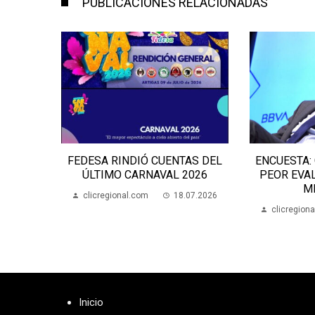
PUBLICACIONES RELACIONADAS
 RINDIÓ CUENTAS DEL
ENCUESTA: CARLOS NEGRO EL
MO CARNAVAL 2026
PEOR EVALUADO ENTRE LOS
MINISTROS
gional.com
18.07.2026
clicregional.com
09.07.2026
Inicio