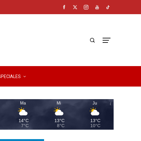
SPECIALES
Ma
Mi
Ju
14°C
13°C
13°C
7°C
8°C
10°C