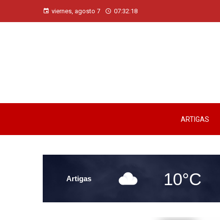
viernes, agosto 7
07:32:19
ARTIGAS
10°C
Artigas