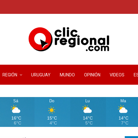
REGIÓN
URUGUAY
MUNDO
OPINIÓN
VIDEOS
E
Sá
Do
Lu
Ma
16°C
15°C
14°C
14°C
6°C
4°C
5°C
7°C