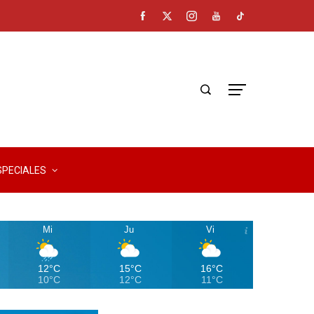
SPECIALES
Mi
Ju
Vi
12°C
15°C
16°C
10°C
12°C
11°C