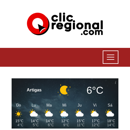
6°C
Artigas
Do
Lu
Ma
Mi
Ju
Vi
Sá
15°C
14°C
14°C
12°C
15°C
17°C
18°C
4°C
5°C
6°C
9°C
11°C
12°C
14°C