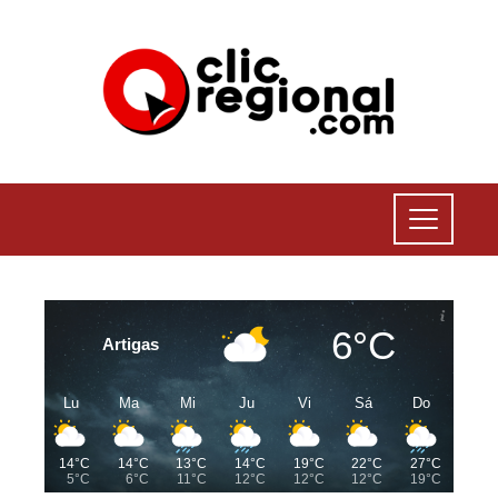
6°C
Artigas
Lu
Ma
Mi
Ju
Vi
Sá
Do
14°C
14°C
13°C
14°C
19°C
22°C
27°C
5°C
6°C
11°C
12°C
12°C
12°C
19°C