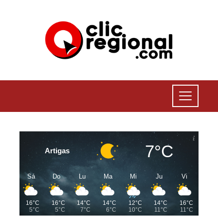
7°C
Artigas
Sá
Do
Lu
Ma
Mi
Ju
Vi
16°C
16°C
14°C
14°C
12°C
14°C
16°C
5°C
5°C
7°C
6°C
10°C
11°C
11°C