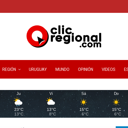
REGIÓN
URUGUAY
MUNDO
OPINIÓN
VIDEOS
E
Ju
Vi
Sá
Do
23°C
13°C
15°C
15°C
13°C
8°C
6°C
6°C