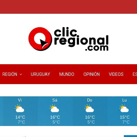
REGIÓN
URUGUAY
MUNDO
OPINIÓN
VIDEOS
E
Vi
Sá
Do
Lu
14°C
16°C
16°C
15°C
7°C
5°C
5°C
7°C