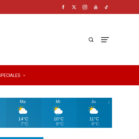
SPECIALES
Ma
Mi
Ju
14°C
10°C
11°C
7°C
8°C
8°C