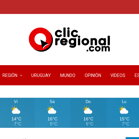
REGIÓN
URUGUAY
MUNDO
OPINIÓN
VIDEOS
E
Vi
Sá
Do
Lu
14°C
16°C
16°C
15°C
7°C
5°C
5°C
7°C