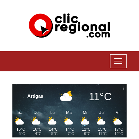
11°C
Artigas
Sá
Do
Lu
Ma
Mi
Ju
Vi
16°C
16°C
14°C
14°C
12°C
15°C
17°C
6°C
4°C
5°C
7°C
9°C
11°C
12°C