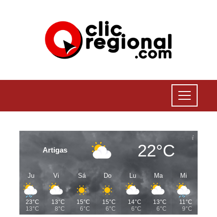
22°C
Artigas
Ju
Vi
Sá
Do
Lu
Ma
Mi
23°C
13°C
15°C
15°C
14°C
13°C
11°C
13°C
8°C
6°C
6°C
6°C
6°C
9°C