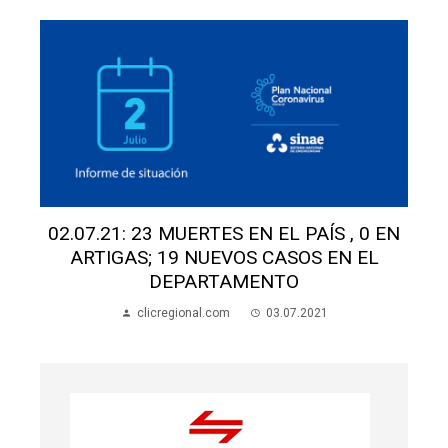
S EN EL PAÍS , 0 EN
01.07.21: 27 MUERTES EN 
VOS CASOS EN EL
ARTIGAS; 41 NUEVOS C
AMENTO
DEPARTAMEN
m
03.07.2021
clicregional.com
03