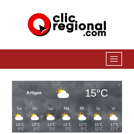
15°C
Artigas
Sá
Do
Lu
Ma
Mi
Ju
Vi
16°C
16°C
14°C
14°C
12°C
15°C
17°C
6°C
4°C
5°C
7°C
9°C
11°C
12°C