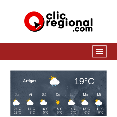
19°C
Artigas
Ju
Vi
Sá
Do
Lu
Ma
Mi
24°C
14°C
16°C
15°C
14°C
13°C
11°C
13°C
8°C
5°C
6°C
6°C
6°C
9°C