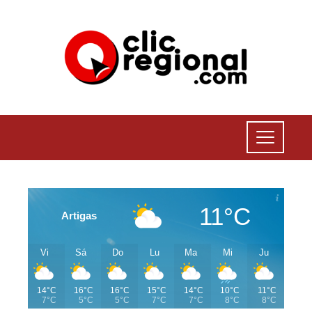
11°C
Artigas
Vi
Sá
Do
Lu
Ma
Mi
Ju
14°C
16°C
16°C
15°C
14°C
10°C
11°C
7°C
5°C
5°C
7°C
7°C
8°C
8°C