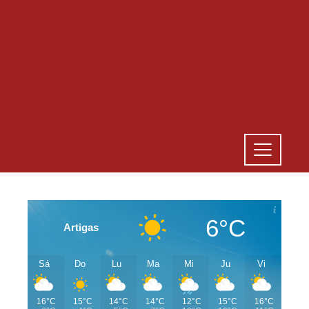
6°C
Artigas
Sá
Do
Lu
Ma
Mi
Ju
Vi
16°C
15°C
14°C
14°C
12°C
15°C
16°C