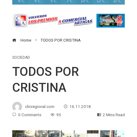
6°C
4°C
5°C
7°C
10°C
12°C
11°C
Home
TODOS POR CRISTINA
SOCIEDAD
TODOS POR
CRISTINA
clicregional.com
16.11.2018
0 Comments
95
2 Mins Read