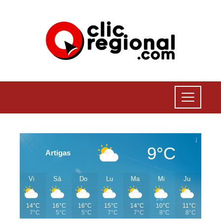
9°C
Artigas
Vi
Sá
Do
Lu
Ma
Mi
Ju
14°C
16°C
16°C
15°C
14°C
10°C
11°C
7°C
5°C
5°C
7°C
7°C
8°C
8°C