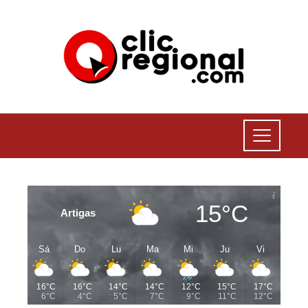
15°C
Artigas
Sá
Do
Lu
Ma
Mi
Ju
Vi
16°C
16°C
14°C
14°C
12°C
15°C
17°C
6°C
4°C
5°C
7°C
9°C
11°C
12°C