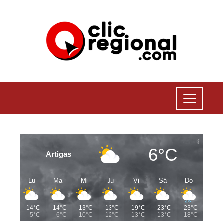
6°C
Artigas
Lu
Ma
Mi
Ju
Vi
Sá
Do
14°C
14°C
13°C
13°C
19°C
23°C
23°C
5°C
6°C
10°C
12°C
13°C
13°C
18°C