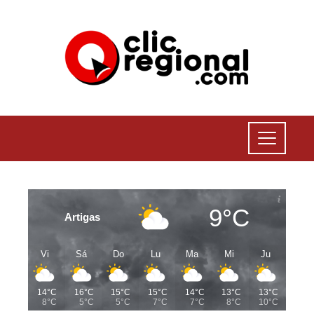
9°C
Artigas
Vi
Sá
Do
Lu
Ma
Mi
Ju
14°C
16°C
15°C
15°C
14°C
13°C
13°C
8°C
5°C
5°C
7°C
7°C
8°C
10°C