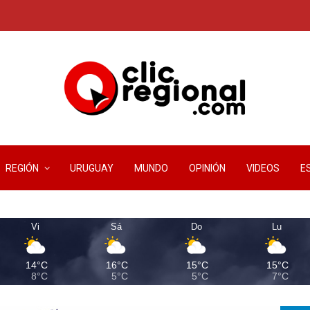
REGIÓN
URUGUAY
MUNDO
OPINIÓN
VIDEOS
E
Vi
Sá
Do
Lu
14°C
16°C
15°C
15°C
8°C
5°C
5°C
7°C