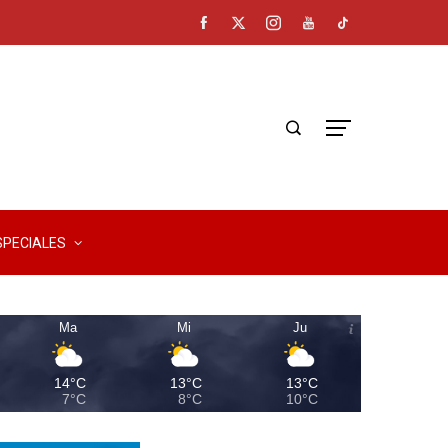
SPECIALES
Ma
Mi
Ju
14°C
13°C
13°C
7°C
8°C
10°C