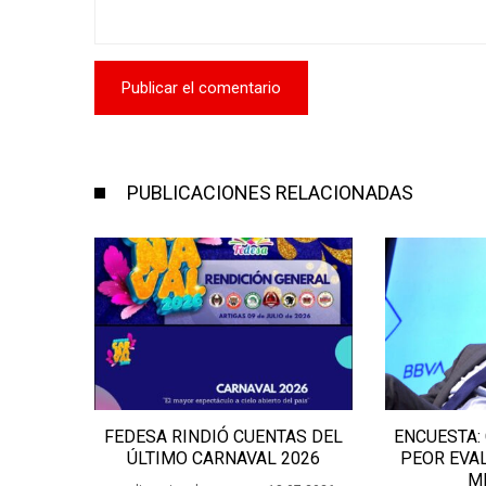
PUBLICACIONES RELACIONADAS
 RINDIÓ CUENTAS DEL
ENCUESTA: CARLOS NEGRO EL
MO CARNAVAL 2026
PEOR EVALUADO ENTRE LOS
MINISTROS