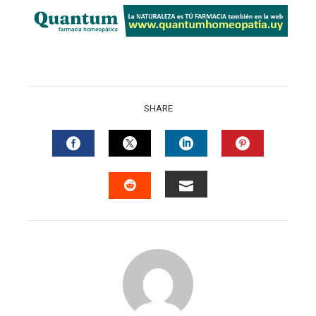
SHARE
FACEBOOK
TWITTER
LINKEDIN
PINTERES
EMAIL
STUMBLEUPON