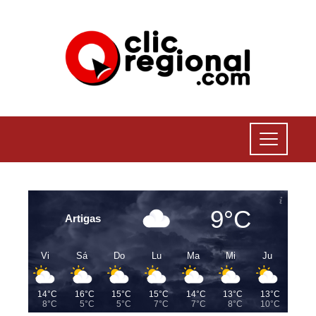
9°C
Artigas
Vi
Sá
Do
Lu
Ma
Mi
Ju
14°C
16°C
15°C
15°C
14°C
13°C
13°C
8°C
5°C
5°C
7°C
7°C
8°C
10°C