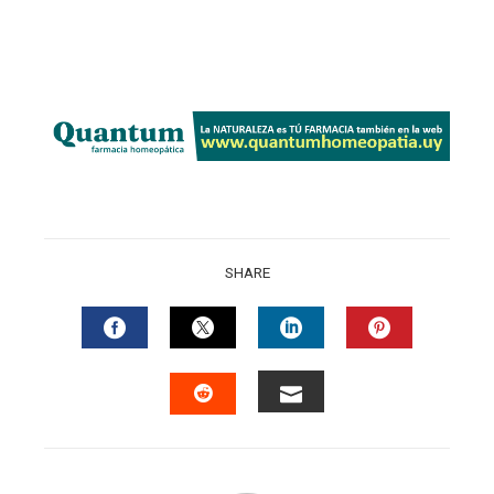
SHARE
FACEBOOK
TWITTER
LINKEDIN
PINTERES
EMAIL
STUMBLEUPON