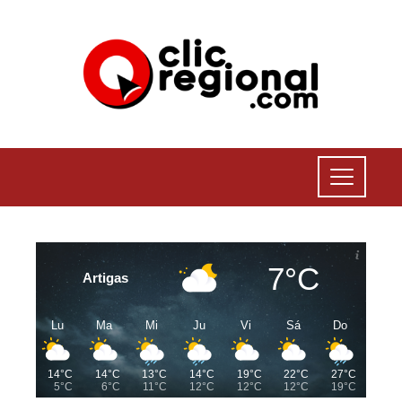
7°C
Artigas
Lu
Ma
Mi
Ju
Vi
Sá
Do
14°C
14°C
13°C
14°C
19°C
22°C
27°C
5°C
6°C
11°C
12°C
12°C
12°C
19°C