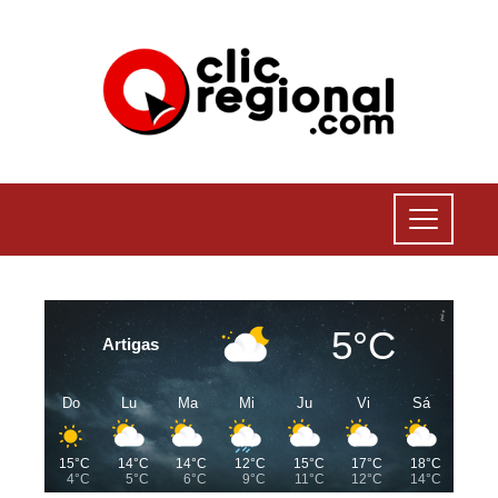
5°C
Artigas
Do
Lu
Ma
Mi
Ju
Vi
Sá
15°C
14°C
14°C
12°C
15°C
17°C
18°C
4°C
5°C
6°C
9°C
11°C
12°C
14°C