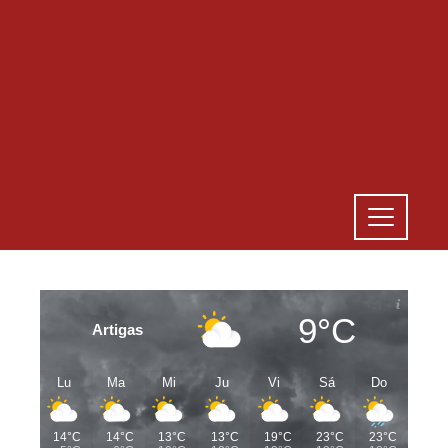
9°C
Artigas
Lu
Ma
Mi
Ju
Vi
Sá
Do
14°C
14°C
13°C
13°C
19°C
23°C
23°C