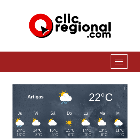
22°C
Artigas
Ju
Vi
Sá
Do
Lu
Ma
Mi
24°C
14°C
16°C
15°C
14°C
13°C
11°C
13°C
8°C
5°C
6°C
6°C
6°C
9°C