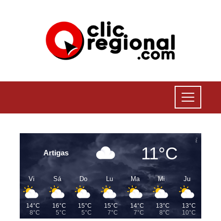
11°C
Artigas
Vi
Sá
Do
Lu
Ma
Mi
Ju
14°C
16°C
15°C
15°C
14°C
13°C
13°C
8°C
5°C
5°C
7°C
7°C
8°C
10°C