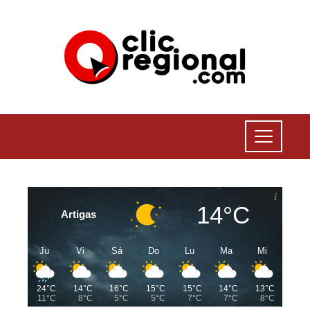
14°C
Artigas
Ju
Vi
Sá
Do
Lu
Ma
Mi
24°C
14°C
16°C
15°C
15°C
14°C
13°C
11°C
8°C
5°C
5°C
7°C
7°C
8°C