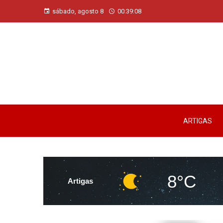
sábado, agosto 8
00:39:09
ARTIGAS
8°C
Artigas