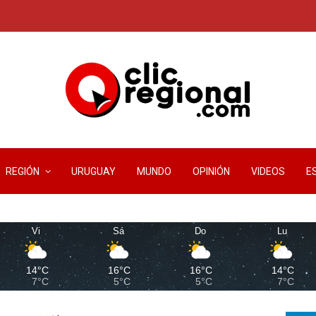
REGIÓN
URUGUAY
MUNDO
OPINIÓN
VIDEOS
E
Vi
Sá
Do
Lu
14°C
16°C
16°C
14°C
7°C
5°C
5°C
7°C