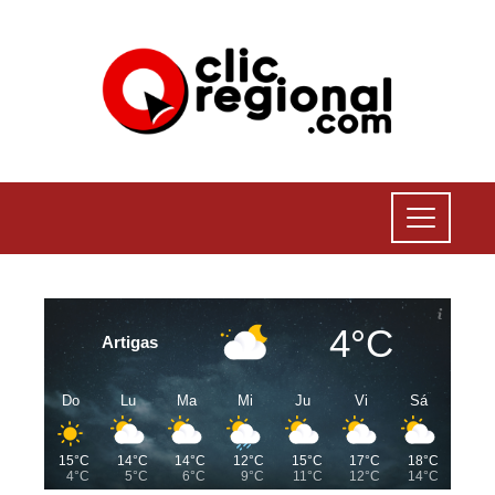
4°C
Artigas
Do
Lu
Ma
Mi
Ju
Vi
Sá
15°C
14°C
14°C
12°C
15°C
17°C
18°C
4°C
5°C
6°C
9°C
11°C
12°C
14°C