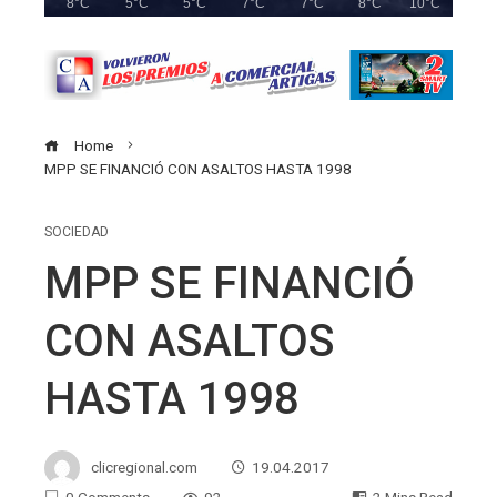
8°C
5°C
5°C
7°C
7°C
8°C
10°C
Home
MPP SE FINANCIÓ CON ASALTOS HASTA 1998
SOCIEDAD
MPP SE FINANCIÓ
CON ASALTOS
HASTA 1998
clicregional.com
19.04.2017
0 Comments
92
2 Mins Read