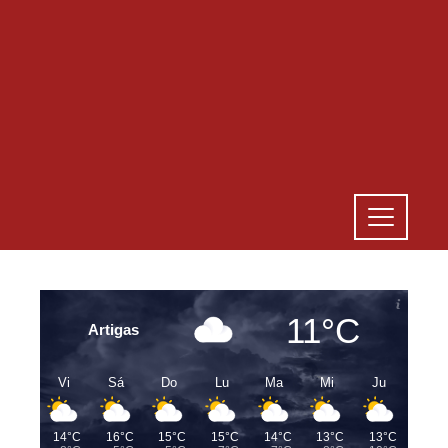
11°C
Artigas
Vi
Sá
Do
Lu
Ma
Mi
Ju
14°C
16°C
15°C
15°C
14°C
13°C
13°C