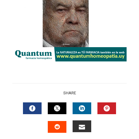
SHARE
FACEBOOK
TWITTER
LINKEDIN
PINTERES
EMAIL
STUMBLEUPON